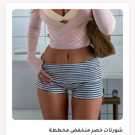
شورتات خصر منخفض مخططة