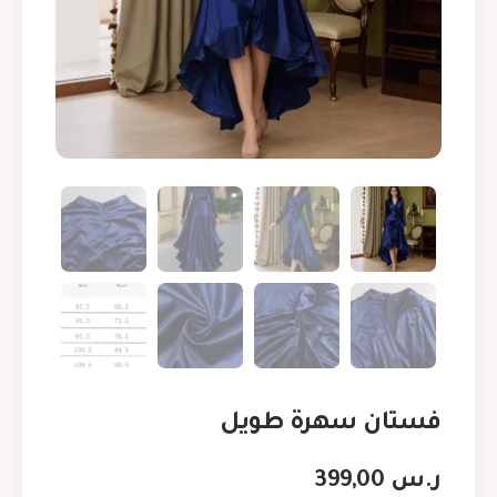
فستان سهرة طويل
ر.س
399,00