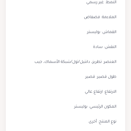
النمط: غير رسمي
الملاءمة: فضفاض
القماش: بوليستر
النقش: سادة
العنصر: تطريز، دانتيل/تول/شبكة الأسماك، جيب
طول قصير: قصير
الارتفاع: ارتفاع عالي
المكون الرئيسي: بوليستر
نوع المنتج: أخرى