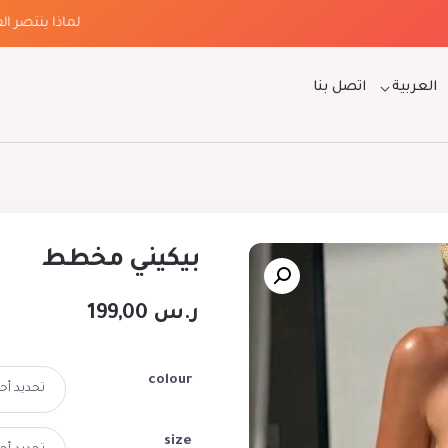
لماذا ينتصر الفخام
العربية
اتصل بنا
بيكيني مخطط
ر.س
199,00
colour
size