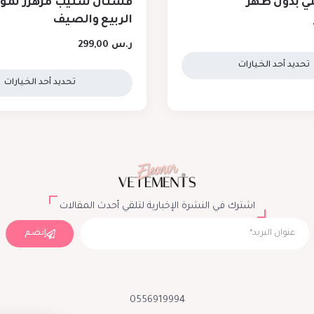
ني بدون ظهر
فستان سليب مزهزر لم
الربيع والصيف
ر.س
299,00
تحديد أحد الخيارات
تحديد أحد الخيارات
اشترك في النشرة الإخبارية لتلقي أحدث المقالات
إنضم
0556919994