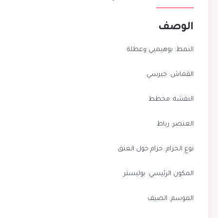
الوصف
النمط: بوهيميي وعطلة
القماش: جيرسي
النقشة: مخطط
العنصر: رباط
نوع الحزام: حزام حول العنق
المكون الرئيسي: بوليستر
الموسم: الصيف