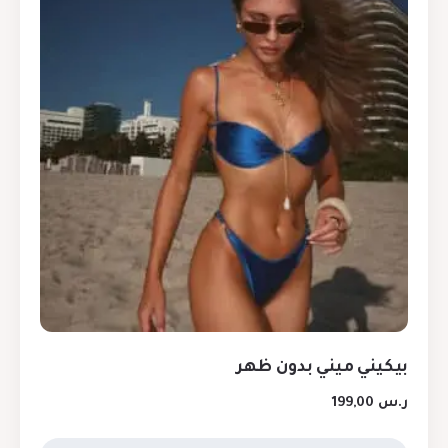
بيكيني ميني بدون ظهر
ر.س
199,00