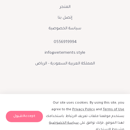
المتجر
إتصل بنا
سياسة الخصوصية
0556919994
info@vetements.style
المملكة العربية السعودية - الرياض
Our site uses cookies. By using this site, you
.
agree to the
Privacy Policy
and
Terms of Use
Accept/قبول
يستخدم موقعنا ملفات تعريف الارتباط. باستخدامك
صنع بحب بواسطة فيتمينتس الينور 2026
لهذا الموقع، فإنك توافق على
سياسة الخصوصية
إبقوا على تواصل :
و
شروط الاستخدام
.