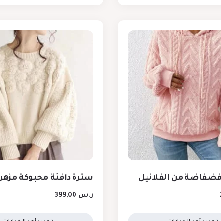
 فضفاضة من الفلانيل
سترة دافئة محبوكة مزهر
ر.س
399,00