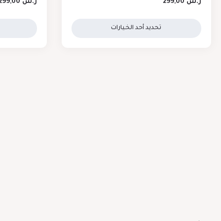
ر.س
299,00
ر.س
299,00
تحديد أحد الخيارات