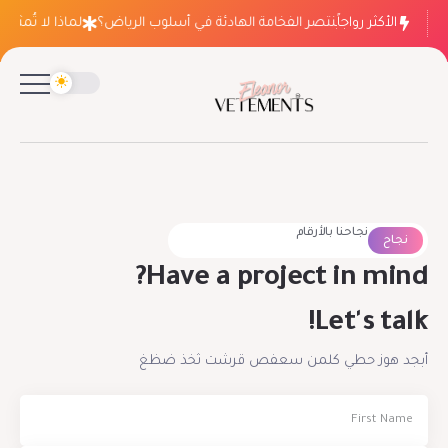
الأكثر رواجاً
لماذا ينتصر الفخامة الهادئة في أسلوب الرياض؟
لماذا لا تُمثل 
نجاحنا بالأرقام
نجاح
Have a project in mind?
Let's talk!
أبجد هوز حطي كلمن سعفص قرشت ثخذ ضظغ